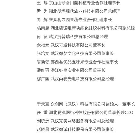
王
旭
京山山珍食用菌种植专业合作社理事长
尹
为
湖北胡坪现代农业科技有限公司总经理
向
辉
来凤县农园果蔬专业合作社理事长
杨南超
湖北硒诺唯新功能化硅胶材料有限公司副总经
何
征
武汉捷普瑞科技有限公司总经理
佘福元
武汉可遇科技有限公司董事长
张培文
武汉微梦文化科技有限公司董事长
翁新强
郧西县优品五味果专业合作社理事长
潘红羽
潜江虾皇实业有限公司董事长
穆广园
武汉尚赛光电科技有限公司总经理
于天宝
众创网（武汉）科技有限公司创始人、董事长
任
重
湖北易流网络科技股份有限公司董事长兼
CEO
刘统洲
武汉完美网络服务有限公司总经理
赵晓昌
武汉微诚科技股份有限公司董事长